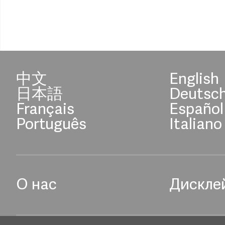
中文
English
日本語
Deutsc
Français
Español
Português
Italiano
О нас
Дискле