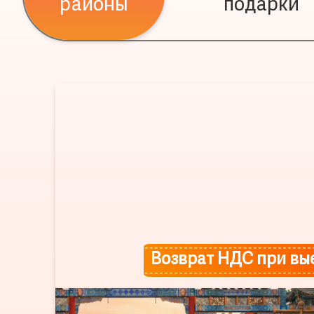
районы
подарки
Возврат НДС при вы