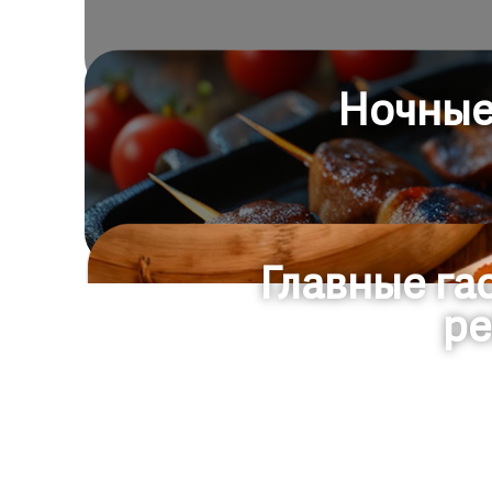
Ночные
Главные га
ре