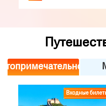
Путешеств
стопримечательности
Входные билет