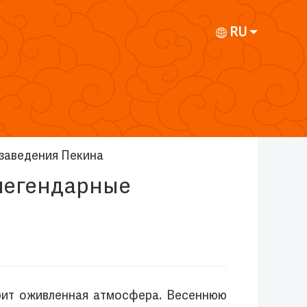
RU
заведения Пекина
 легендарные
рит оживленная атмосфера. Весеннюю