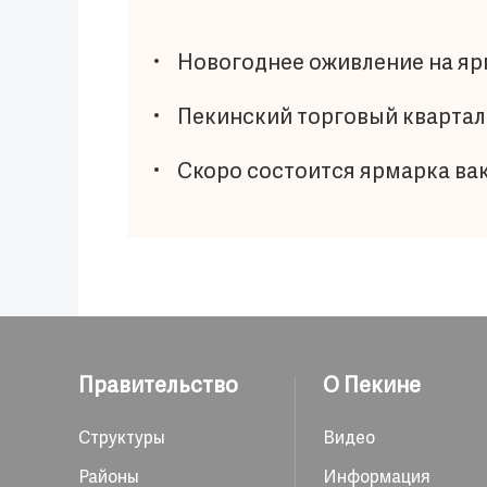
Новогоднее оживление на яр
Пекинский торговый кварта
Скоро состоится ярмарка вак
Правительство
О Пекине
Структуры
Видео
Районы
Информация