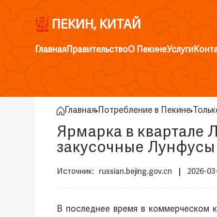
ПЕКИН, КИТАЙ
Главная
Правительство
О Пекине
Услуги
Конт
Главная
Потребление в Пекине
Тольк
Ярмарка в квартале 
закусочные Лунфусы 
russian.bejing.gov.cn
2026-03
В последнее время в коммерческом 