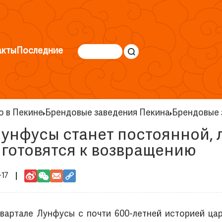
акты
Последние
о в Пекине
Брендовые заведения Пекина
Брендовые 
Лунфусы станет постоянной,
готовятся к возвращению
-17
квартале Лунфусы с почти 600-летней историей ца