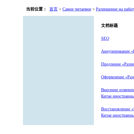
当前位置：
首页
>
Самое читаемое
>
Разрешение на работ
文档标题
SEO
Аннулирование «Р
Продление «Разре
Оформление «Разр
Внесение изменен
Китае иностранн
Восстановление «
Китае иностранн