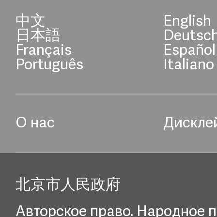
中文
English
日本語
Deutsc
Français
Español
Português
Italiano
О нас
Дискле
北京市人民政府
Авторское право. Народное п