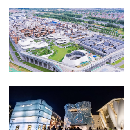
более 700 лет, а такж
Саньлитунь, которая
«Мекка моды». Если в
ограничиваться экск
советуем вам посети
международные комм