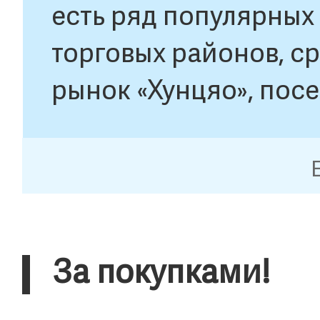
есть ряд популярных 
торговых районов, с
рынок «Хунцяо», по
политическими деят
дипломатическими п
стран, Шелковый рын
который снискал у и
За покупками!
прозвание «центр на
Ванфуцзин, история 