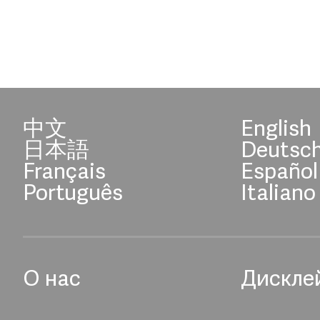
中文
English
日本語
Deutsc
Français
Español
Português
Italiano
О нас
Дискле