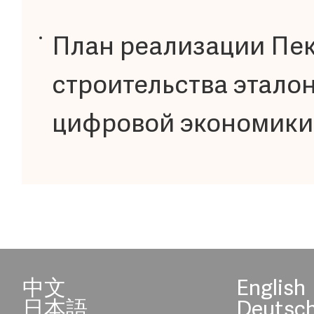
План реализации Пек
строительства этало
цифровой экономики
中文
English
日本語
Deutsc