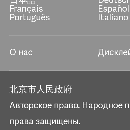
日本語
Deutsc
Français
Español
Português
Italiano
О нас
Дискле
北京市人民政府
Авторское право. Народное п
права защищены.