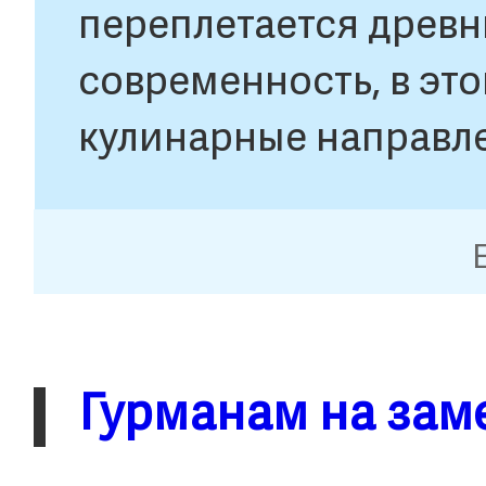
переплетается древн
современность, в эт
кулинарные направле
мира. Откуда бы вы н
найдутся деликатесы 
гурманов Пекин не р
Гурманам на зам