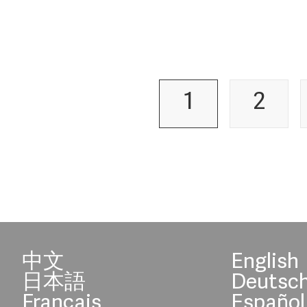
1
2
中文
English
日本語
Deutsc
Français
Español