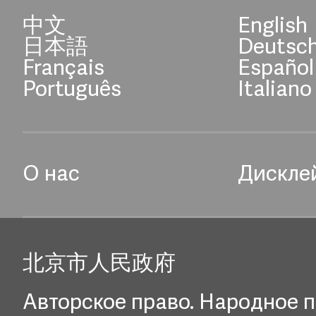
中文
English
日本語
Deutsc
Français
Español
Português
Italiano
О нас
Дискле
北京市人民政府
Авторское право. Народное п