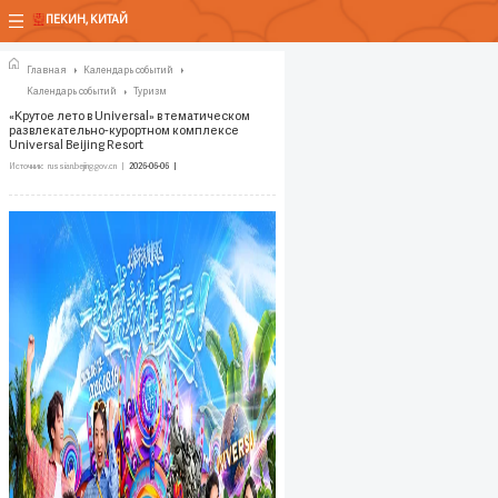
ПЕКИН, КИТАЙ
Главная
Календарь событий
Календарь событий
Туризм
«Крутое лето в Universal» в тематическом
развлекательно-курортном комплексе
Universal Beijing Resort
Источник:
russian.bejing.gov.cn
|
2026-06-06 |