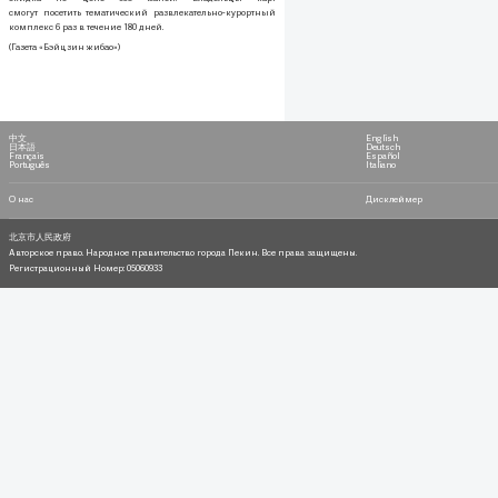
смогут посетить тематический развлекательно-курортный
комплекс 6 раз в течение 180 дней.
(Газета «Бэйцзин жибао»)
中文
English
日本語
Deutsch
Français
Español
Português
Italiano
О нас
Дисклеймер
北京市人民政府
Авторское право. Народное правительство города Пекин. Все права защищены.
Регистрационный Номер: 05060933