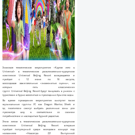
Знаковое тематическое мероприятие «Крутое лето в
Universal» в тематическом развлекательно-курортном
комплексе Universal Beijing Resort возвращается и
пройдет с 12 июня по 16 августа,
воссоздавая зажигательные «знаменитые сцены», на
которых пять классических
групп Universal Beijing Resort будут танцевать в унисон с
туристами и бурно веселиться в прохладных брызгах воды.
Во время проведения мероприятия выступят такие
музыкальные группы IP, как Dragon Warrior, Shrek и
т.д.; посетители смогут выбрать различные зоны для
просмотра шоу в соответствии со своими
потребностями и насладиться бурной радостью.
Этим летом в тематическом развлекательно-курортном
комплексе Universal Beijing Resort впервые
пройдет популярный среди молодежи концерт под
названием «Навсегда 22! Выпускной