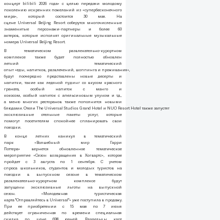
концерт bilibili 2026 года» с целью передачи молодому
поколению искренних пожеланий из «супербесконечного
мира», который состоится 30 мая. На
сцене Universal Beijing Resort соберутся многочисленные
знаменитые персонажи-партнеры и более 60
актеров, которые исполнят оригинальные музыкальные
номера Universal Beijing Resort.
В тематическом развлекательно-курортном
комплексе также будет полностью обновлен
летний тематический
опыт «еды, напитков, развлечений, шоппинга и проживания»,
будут поочередно представлены новые десерты и
напитки, такие как ледяной пудинг со вкусом красного
граната, особый напиток с манго и
кокосом, особый напиток с апельсиновым улуном и т.д.,
а меню многих ресторанов также пополнится новыми
блюдами. Отели The Universal Studios Grand Hotel и NUO Resort Hotel также запустят
эксклюзивные отельные пакеты услуг, которые
помогут посетителям спокойнее спланировать свои
поездки.
В конце летних каникул в тематический
парк «Волшебный мир Гарри
Поттера» вернется обновленное тематическое
мероприятие «Сезон возвращения в Хогвартс», которое
пройдет с 3 августа по 1 сентября. С учетом
спроса школьников, студентов и молодых туристов на
поездки в выпускном сезоне в тематическом
развлекательно-курортном комплексе будут
запущены эксклюзивные льготы на выпускной
сезон. «Молодежная туристическая
карта "Отправляйтесь в Universal"» уже поступила в продажу.
При ее приобретении с 15 мая по 7 июня
действует ограниченная по времени специальная
скидка по цене 698 юаней. Владельцы карт