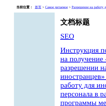
当前位置：
首页
>
Самое читаемое
>
Разрешение на работу 
文档标题
SEO
Инструкция по
на получение
разрешении на
иностранцев»
работу для ин
персонала в 
программы м