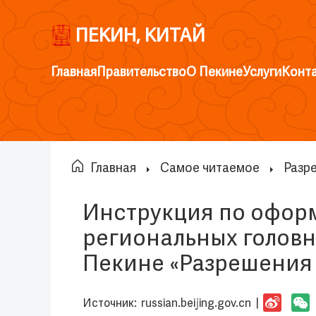
ПЕКИН, КИТАЙ
Главная
Правительство
О Пекине
Услуги
Конт
Главная
Самое читаемое
Разр
Инструкция по офор
региональных голов
Пекине «Разрешения 
Источник:
russian.beijing.gov.cn
|