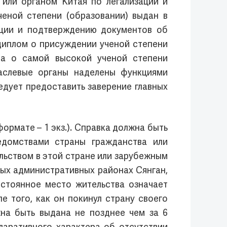
 или органом Китая по легализации и
еной степени (образовании) выдан в
зации и подтверждению документов об
диплом о присуждении ученой степени
ома о самой высокой ученой степени
раслевые органы наделены функциями
едует предоставить заверение главных
ормате – 1 экз.). Справка должна быть
едомствами страны гражданства или
льством в этой стране или зарубежным
бых административных районах Сянган,
остоянное место жительства означает
е того, как он покинул страну своего
на быть выдана не позднее чем за 6