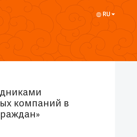
RU
удниками
ых компаний в
граждан»