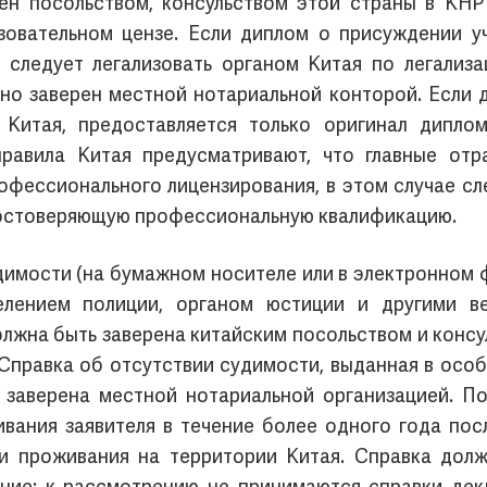
ен посольством, консульством этой страны в КНР
овательном цензе. Если диплом о присуждении уч
о следует легализовать органом Китая по легали
ьно заверен местной нотариальной конторой. Если 
 Китая, предоставляется только оригинал дипл
 правила Китая предусматривают, что главные от
фессионального лицензирования, в этом случае сл
удостоверяющую профессиональную квалификацию.
димости (на бумажном носителе или в электронном ф
елением полиции, органом юстиции и другими в
олжна быть заверена китайским посольством и консу
 Справка об отсутствии судимости, выданная в осо
 заверена местной нотариальной организацией. П
вания заявителя в течение более одного года посл
ни проживания на территории Китая. Справка долж