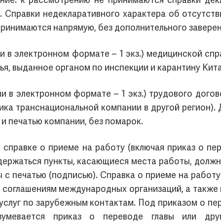
ние: к рассмотрению не принимаются справки дек
я. Справки недекларативного характера об отсутст
принимаются напрямую, без дополнительного заверен
ли в электронном формате – 1 экз.) медицинской сп
ья, выданное органом по инспекции и карантину Кита
и в электронном формате – 1 экз.) трудового догов
ника транснациональной компании в другой регион).
 и печатью компании, без помарок.
 справке о приеме на работу (включая приказ о п
держаться пункты, касающиеся места работы, должн
ы с печатью (подписью). Справка о приеме на работ
соглашениям международных организаций, а также 
 услуг по зарубежным контактам. Под приказом о п
зумевается приказ о переводе главы или дру