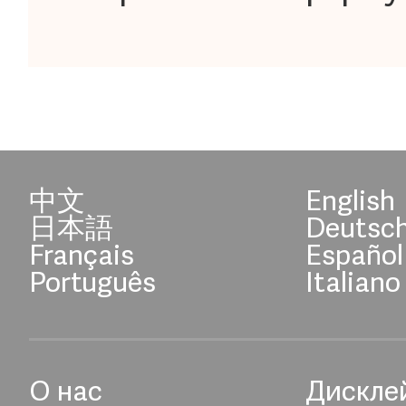
中文
English
日本語
Deutsc
Français
Español
Português
Italiano
О нас
Дискле