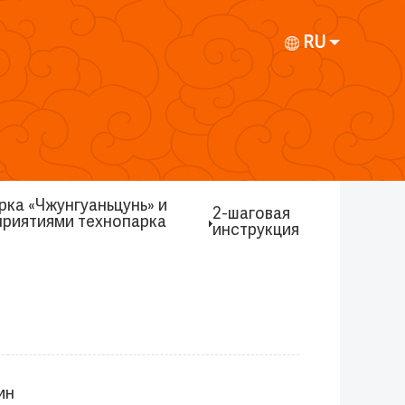
RU
ка «Чжунгуаньцунь» и
2-шаговая
приятиями технопарка
инструкция
ин