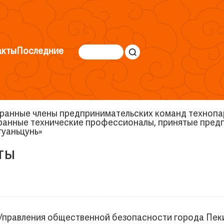
акты
Последние
ранные члены предпринимательских команд технопар
ранные технические профессионалы, принятые пред
гуаньцунь»
ты
а Управления общественной безопасности города Пек