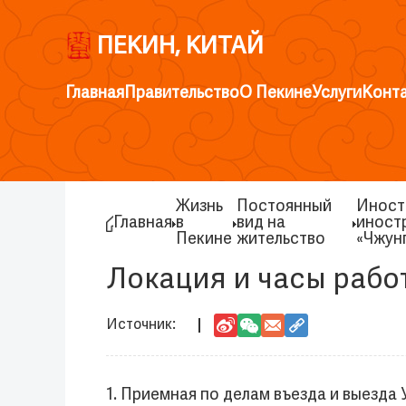
ПЕКИН, КИТАЙ
Главная
Правительство
О Пекине
Услуги
Конт
Жизнь
Постоянный
Иност
Главная
в
вид на
иност
Пекине
жительство
«Чжун
Локация и часы рабо
1. Приемная по делам въезда и выезд