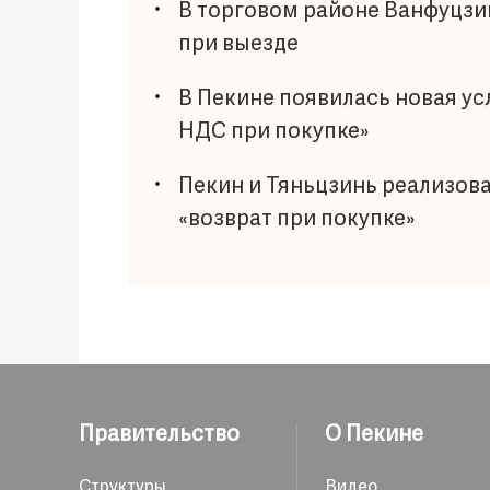
В торговом районе Ванфуцзи
при выезде
В Пекине появилась новая ус
НДС при покупке»
Пекин и Тяньцзинь реализов
«возврат при покупке»
Правительство
О Пекине
Структуры
Видео