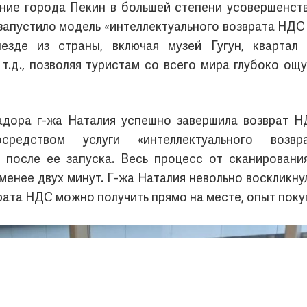
ние города Пекин в большей степени усовершенст
запустило модель «интеллектуального возврата НДС 
зде из страны, включая музей Гугун, квартал B
 и т.д., позволяя туристам со всего мира глубоко ощ
адора г-жа Наталия успешно завершила возврат Н
осредством услуги «интеллектуального во
и после ее запуска. Весь процесс от сканирован
енее двух минут. Г-жа Наталия невольно воскликну
рата НДС можно получить прямо на месте, опыт поку