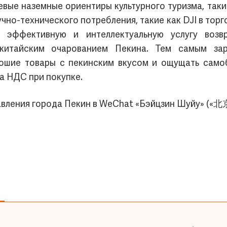
вые наземные ориентиры культурного туризма, такие к
учно-технического потребления, такие как DJI в торго
руя эффективную и интеллектуальную услугу во
китайским очарованием Пекина. Тем самым зар
рошие товары с пекинским вкусом и ощущать самоб
а НДС при покупке.
авления города Пекин в WeChat «Бэйцзин Шуйу» (