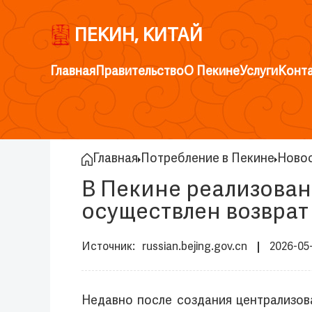
ПЕКИН, КИТАЙ
Главная
Правительство
О Пекине
Услуги
Конт
Главная
Потребление в Пекине
Ново
В Пекине реализован
осуществлен возврат
russian.bejing.gov.cn
2026-05
Недавно после создания централизов