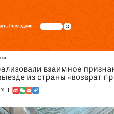
акты
Последние
сти
еализовали взаимное призн
выезде из страны «возврат пр
-01