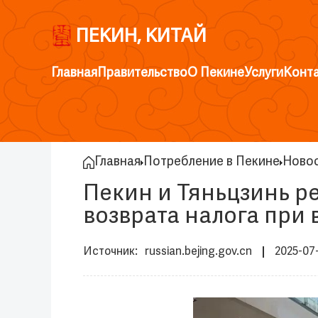
ПЕКИН, КИТАЙ
Главная
Правительство
О Пекине
Услуги
Конт
Главная
Потребление в Пекине
Ново
Пекин и Тяньцзинь р
возврата налога при 
russian.bejing.gov.cn
2025-07