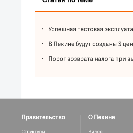
Статьи по теме
Успешная тестовая эксплуат
В Пекине будут созданы 3 це
Порог возврата налога при в
Правительство
О Пекине
Структуры
Видео