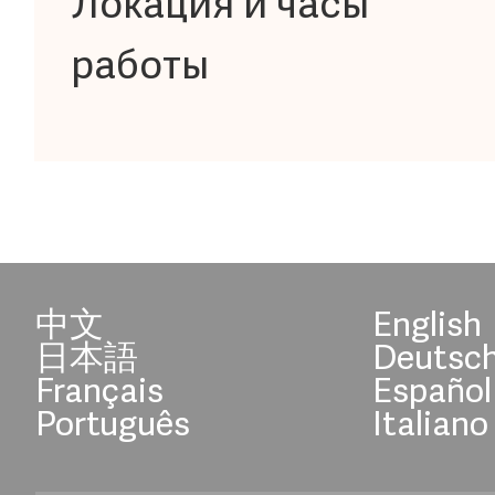
Локация и часы
работы
中文
English
日本語
Deutsc
Français
Español
Português
Italiano