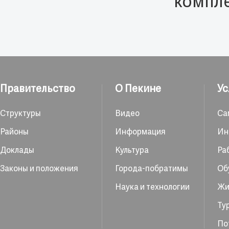
компле
Правительство
О Пекине
Ус
Структуры
Видео
Са
Районы
Информация
Ин
Доклады
Культура
Ра
Законы и положения
Города-побратимы
Об
Наука и технологии
Жи
Ту
По