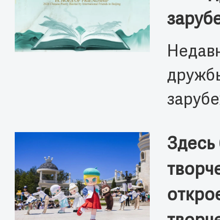
заруб
Недавн
дружбы
заруб
Здесь 
творч
откро