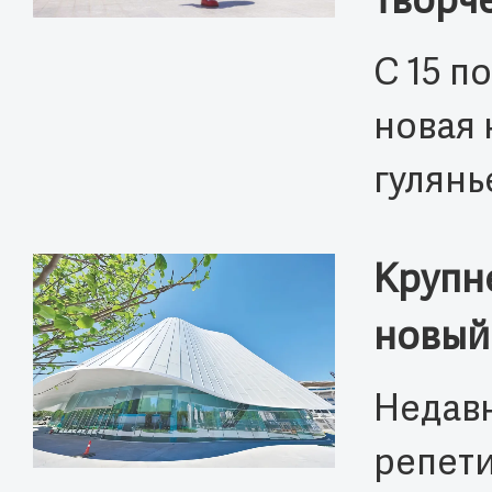
творч
С 15 п
новая 
гулянь
Крупн
новый
Недавн
репети