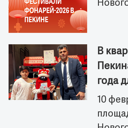
Нового
В ква
Пекин
года 
10 фев
площад