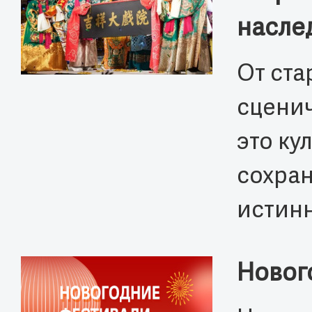
насле
От ста
сценич
это ку
сохран
истинн
Новог