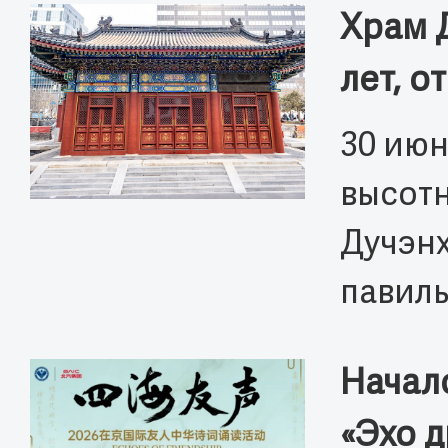
Храм Д
лет, о
30 июн
высотн
Дучэнх
павиль
Начал
«Эхо д