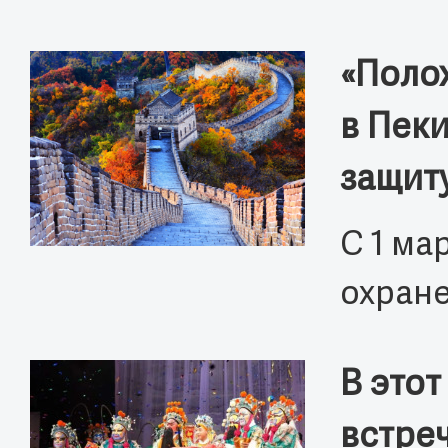
«Поло
в Пеки
защит
С 1 ма
охране
В этот
встре