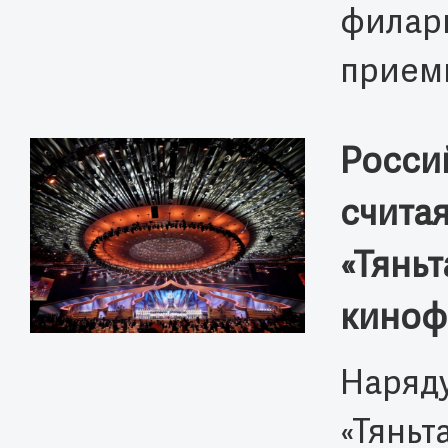
филар
приемк
Росси
счита
«Тянь
киноф
Наряду
«Тяньт