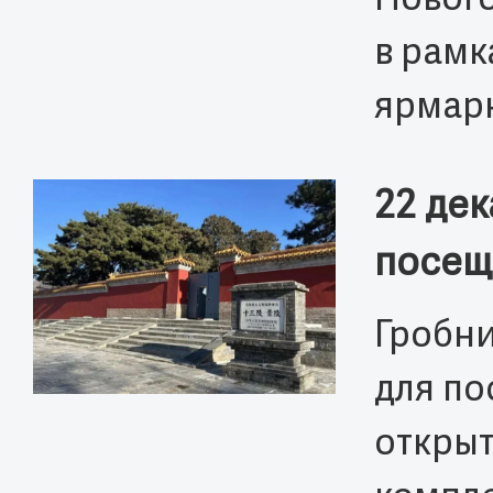
Нового
в рамк
ярмарк
22 де
посещ
Гробни
для по
открыт