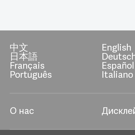
中文
English
日本語
Deutsc
Français
Español
Português
Italiano
О нас
Дискле