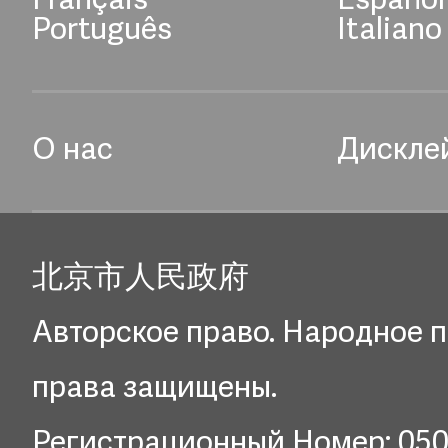
Français
Español
Português
Italiano
О нас
Дискле
北京市人民政府
Авторское право. Народное п
права защищены.
Регистрационный Номер: 05