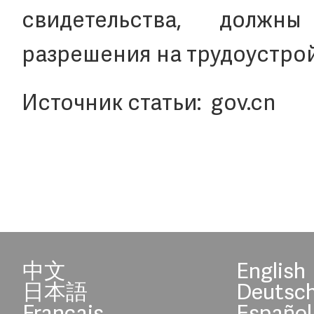
свидетельства, долж
разрешения на трудоустрой
Источник статьи: gov.cn
中文
English
日本語
Deutsc