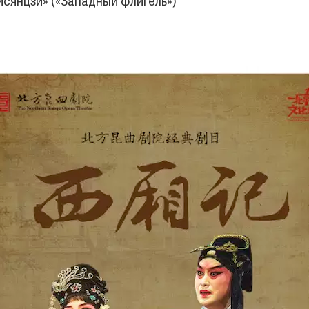
сянцзи» («Западный флигель»)