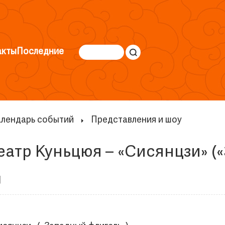
акты
Последние
лендарь событий
Представления и шоу
атр Куньцюя – «Сисянцзи» (
 |