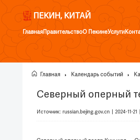
ПЕКИН, КИТАЙ
Главная
Правительство
О Пекине
Услуги
Конт
Главная
Календарь событий
Ка
Северный оперный те
Источник:
russian.bejing.gov.cn
|
2024-11-21