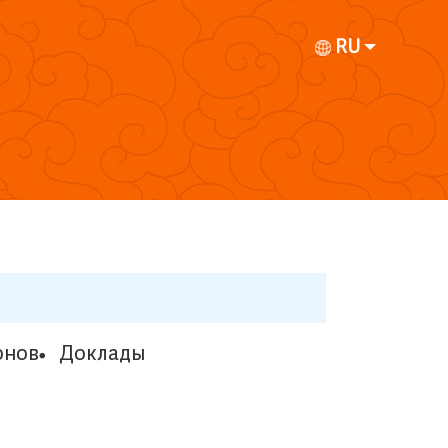
RU
онов
Доклады