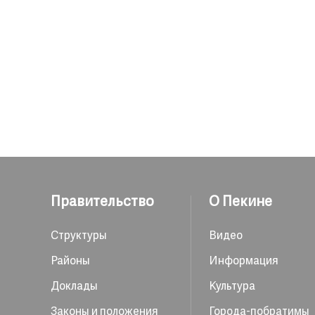
Правительство
О Пекине
Структуры
Видео
Районы
Информация
Доклады
Культура
Законы и положения
Города-побратимы