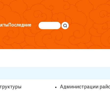
акты
Последние
труктуры
Администрации рай