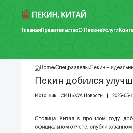
ПЕКИН, КИТАЙ
Главная
Правительство
О Пекине
Услуги
Конт
Home
Спецразделы
Пекин – идеальн
Пекин добился улучше
СИНЬХУА Новости
2025-05-1
Столица Китая в прошлом году доби
официальном отчете, опубликованном 