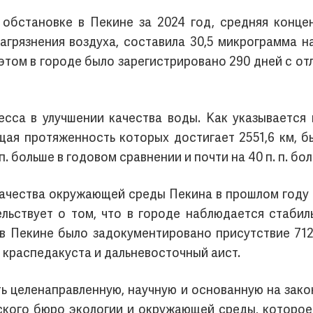
 обстановке в Пекине за 2024 год, средняя конце
агрязнения воздуха, составила 30,5 микрограмма н
 этом в городе было зарегистрировано 290 дней с от
сса в улучшении качества воды. Как указывается в
щая протяженность которых достигает 2551,6 км, б
п. больше в годовом сравнении и почти на 40 п. п. бол
качества окружающей среды Пекина в прошлом году 
ельствует о том, что в городе наблюдается стаби
 в Пекине было задокументировано присутствие 712
 краспедакуста и дальневосточный аист.
ь целенаправленную, научную и основанную на закон
ского бюро экологии и окружающей среды, которое