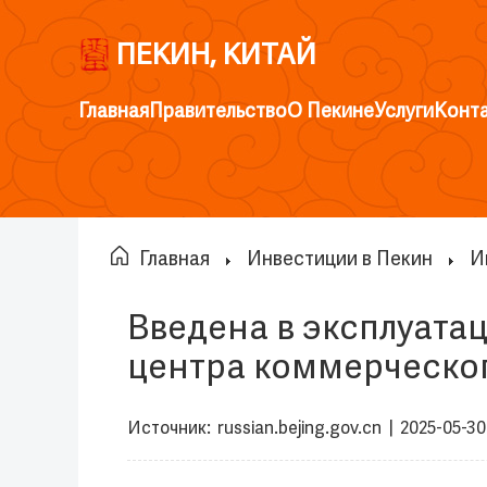
ПЕКИН, КИТАЙ
Главная
Правительство
О Пекине
Услуги
Конт
Главная
Инвестиции в Пекин
И
Введена в эксплуат
центра коммерческог
Источник:
russian.bejing.gov.cn
|
2025-05-30