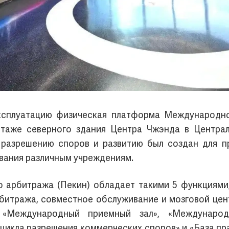
ксплуатацию физическая платформа Международн
этаже северного здания Центра Чжэнда в Центра
разрешению споров и развитию был создан для 
вания различным учреждениям.
арбитража (Пекин) обладает такими 5 функциями,
битража, совместное обслуживание и мозговой цен
 «Международный приемный зал», «Международ
 цикла разрешения коммерческих споров» и «База пр