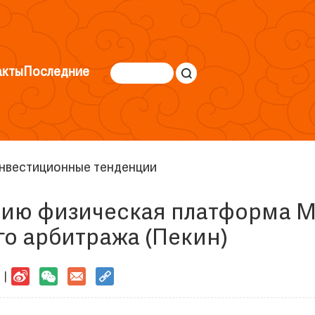
акты
Последние
нвестиционные тенденции
ацию физическая платформа 
о арбитража (Пекин)
 |