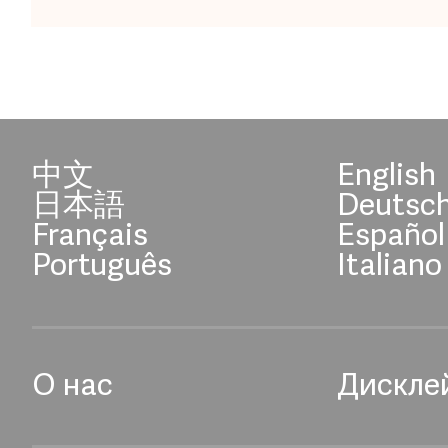
中文
English
日本語
Deutsc
Français
Español
Português
Italiano
О нас
Дискле