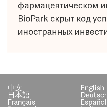
фармацевтическом и
BioPark скрыт код ус
иностранных инвест
中文
English
日本語
Deutsc
Français
Español