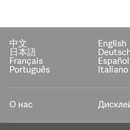
中文
English
日本語
Deutsc
Français
Español
Português
Italiano
О нас
Дискле