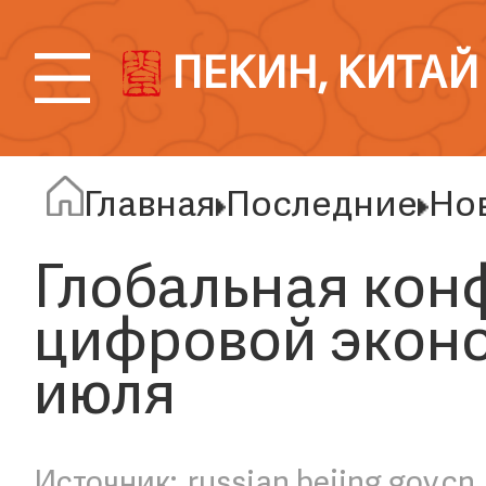
ПЕКИН, КИТАЙ
Главная
Последние
Но
Глобальная кон
цифровой эконо
июля
russian.bejing.gov.cn