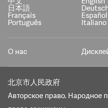
中文
English
日本語
Deutsc
Français
Español
Português
Italiano
О нас
Дискле
北京市人民政府
Авторское право. Народное п