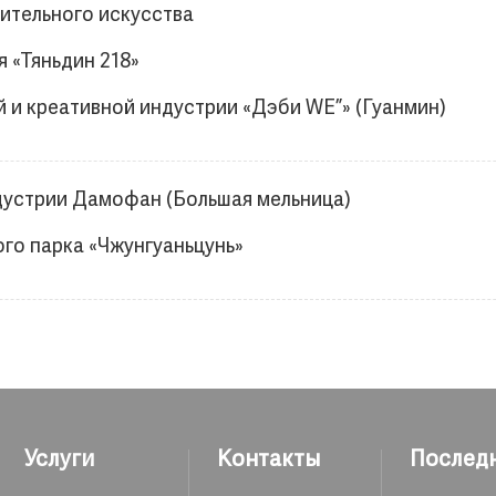
ительного искусства
 «Тяньдин 218»
 и креативной индустрии «Дэби WE”» (Гуанмин)
ндустрии Дамофан (Большая мельница)
го парка «Чжунгуаньцунь»
Услуги
Контакты
Послед