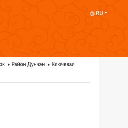
RU
рк
Район Дунчэн
Ключевая