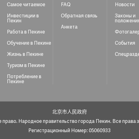
Самое читаемое
FAQ
Новости
Инвестиции в
Обратная связь
Законы и
Пекин
положени
Анкета
Работа в Пекине
Фотогале
Обучение в Пекине
События
Жизнь в Пекине
Спецразд
Туризм в Пекине
Потребление в
Пекине
北京市人民政府
 право. Народное правительство города Пекин. Все права
Регистрационный Номер: 05060933