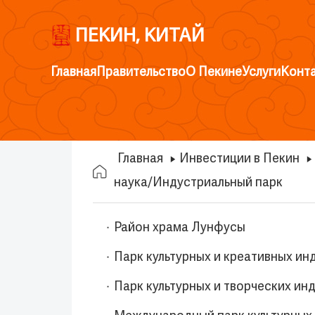
ПЕКИН, КИТАЙ
Главная
Правительство
О Пекине
Услуги
Конт
Главная
Инвестиции в Пекин
наука/Индустриальный парк
Район храма Лунфусы
Парк культурных и креативных ин
Парк культурных и творческих и