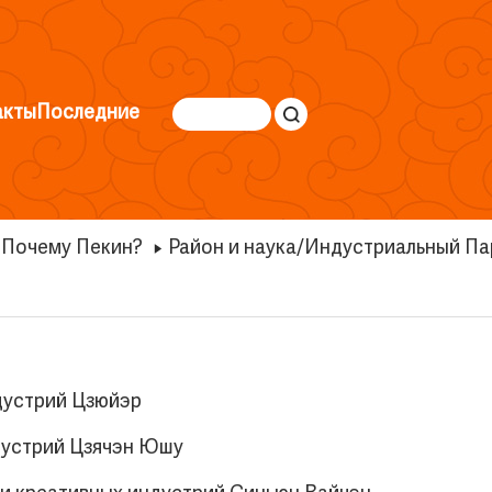
акты
Последние
Почему Пекин?
Район и наука/Индустриальный Па
дустрий Цзюйэр
ндустрий Цзячэн Юшу