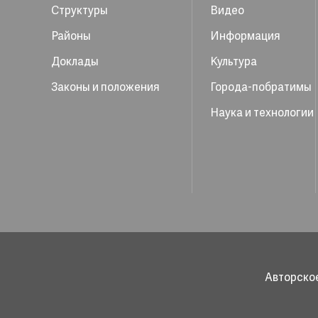
Структуры
Видео
Районы
Информация
Доклады
Культура
Законы и положения
Города-побратимы
Наука и технологии
Авторское