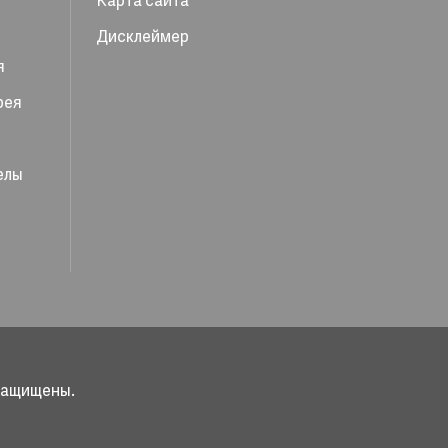
Карта сайта
Дисклеймер
я
рея
елы
 защищены.