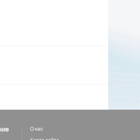
ние
О нас