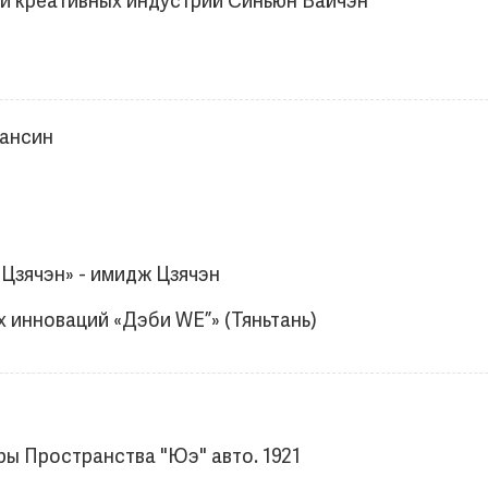
и креативных индустрий Синьюн Вайчэн
Хансин
Цзячэн» - имидж Цзячэн
 инноваций «Дэби WE”» (Тяньтань)
ры Пространства "Юэ" авто. 1921