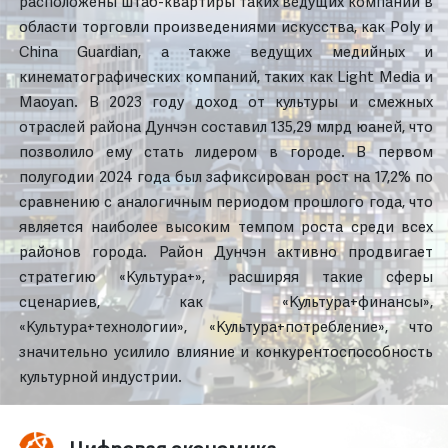
расположены штаб-квартиры таких ведущих компаний в
области торговли произведениями искусства, как Poly и
China Guardian, а также ведущих медийных и
кинематографических компаний, таких как Light Media и
Maoyan. В 2023 году доход от культуры и смежных
отраслей района Дунчэн составил 135,29 млрд юаней, что
позволило ему стать лидером в городе. В первом
полугодии 2024 года был зафиксирован рост на 17,2% по
сравнению с аналогичным периодом прошлого года, что
является наиболее высоким темпом роста среди всех
районов города. Район Дунчэн активно продвигает
стратегию «Культура+», расширяя такие сферы
сценариев, как «Культура+финансы»,
«Культура+технологии», «Культура+потребление», что
значительно усилило влияние и конкурентоспособность
культурной индустрии.