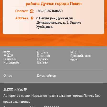
района Дунчэн города Пекин
Contact
+86-10-87160650
Address
г. Пекин, р-н Дунчэн, ул.
Дундамочанцзе, д. 3, Здание
Хуэйцюань
中文
English
한국어
日本語
Deutsch
Русский язык
Français
Español
العربية
Português
Italiano
О нас
Дисклеймер
北京市人民政府
Авторское право. Народное правительство города Пекин. Все
права защищены.