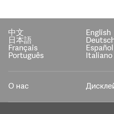
中文
English
日本語
Deutsc
Français
Español
Português
Italiano
О нас
Дискле