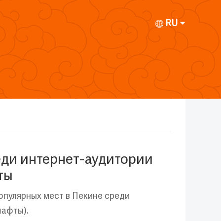
RU
еди интернет-аудитории
ты
опулярных мест в Пекине среди
шафты).