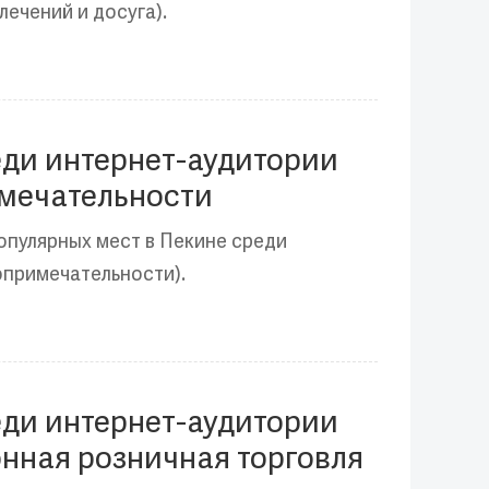
лечений и досуга).
еди интернет-аудитории
имечательности
опулярных мест в Пекине среди
опримечательности).
еди интернет-аудитории
онная розничная торговля