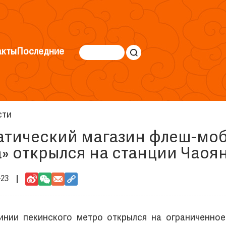
акты
Последние
сти
атический магазин флеш-моб
а» открылся на станции Чаоя
-23
линии пекинского метро открылся на ограниченное