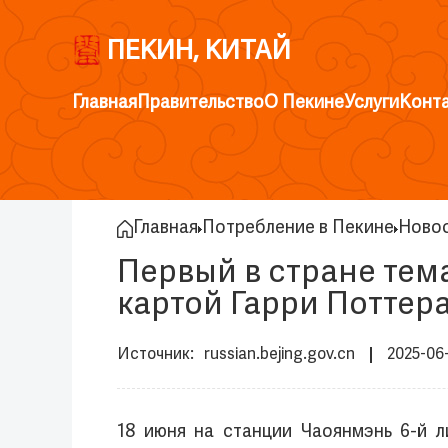
ПЕКИН, КИТАЙ
Главная
Правительство
О Пекине
Услуги
Конт
Главная
Потребление в Пекине
Ново
Первый в стране тем
картой Гарри Поттер
russian.bejing.gov.cn
2025-06
18 июня на станции Чаоянмэнь 6-й 