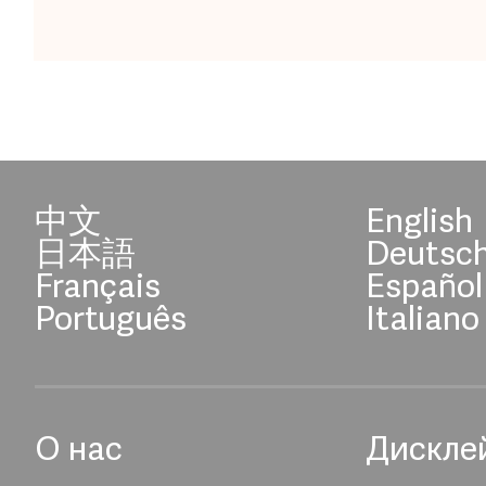
中文
English
日本語
Deutsc
Français
Español
Português
Italiano
О нас
Дискле