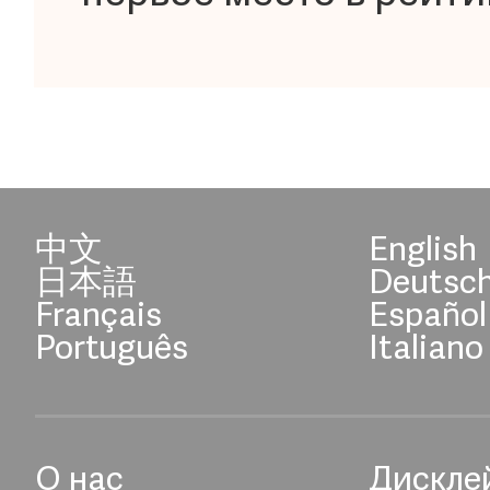
中文
English
日本語
Deutsc
Français
Español
Português
Italiano
О нас
Дискле