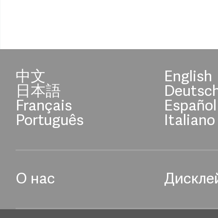
中文
English
日本語
Deutsc
Français
Español
Português
Italiano
О нас
Дискле