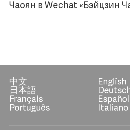
Чаоян в Wechat «Бэйцзин Ч
中文
English
日本語
Deutsc
Français
Español
Português
Italiano