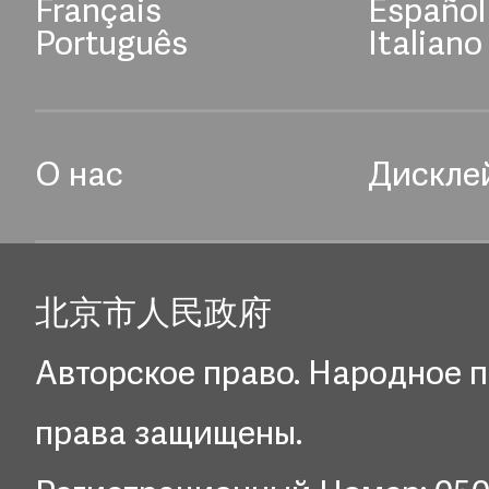
Français
Español
Português
Italiano
О нас
Дискле
北京市人民政府
Авторское право. Народное п
права защищены.