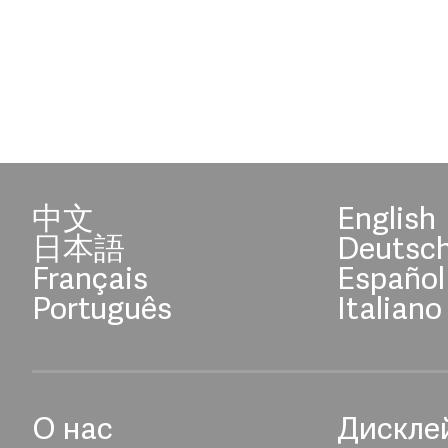
中文
English
日本語
Deutsc
Français
Español
Português
Italiano
О нас
Дискле