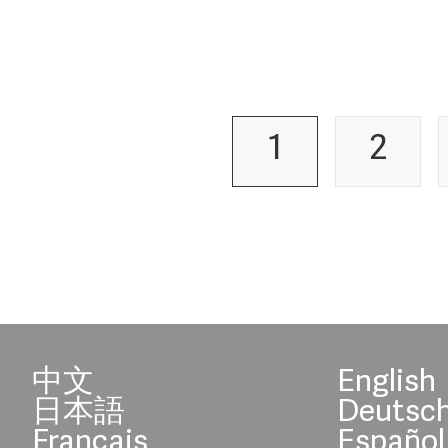
1
2
中文
English
日本語
Deutsc
Français
Español