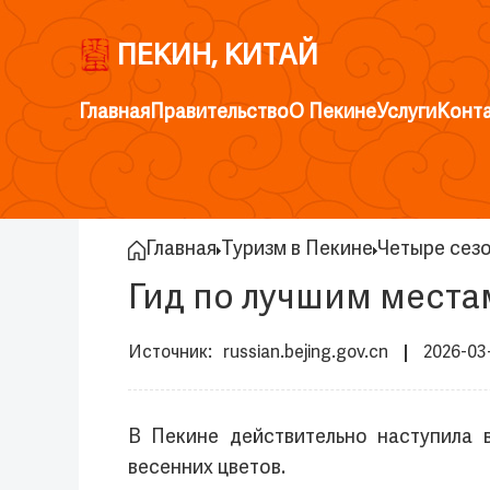
ПЕКИН, КИТАЙ
Главная
Правительство
О Пекине
Услуги
Конт
Главная
Туризм в Пекине
Четыре сез
Гид по лучшим места
russian.bejing.gov.cn
2026-03
В Пекине действительно наступила 
весенних цветов.