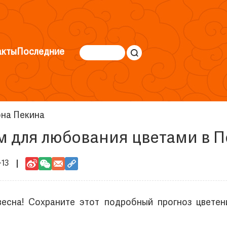
акты
Последние
она Пекина
м для любования цветами в 
-13
весна! Сохраните этот подробный прогноз цветен