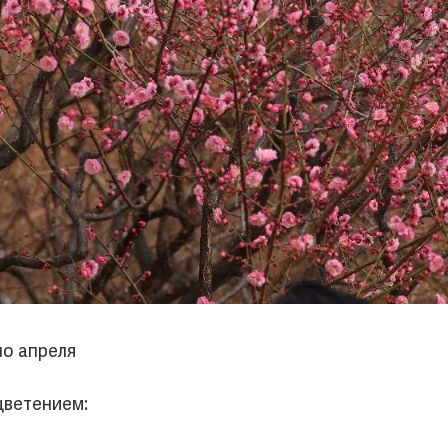
ло апреля
цветением: