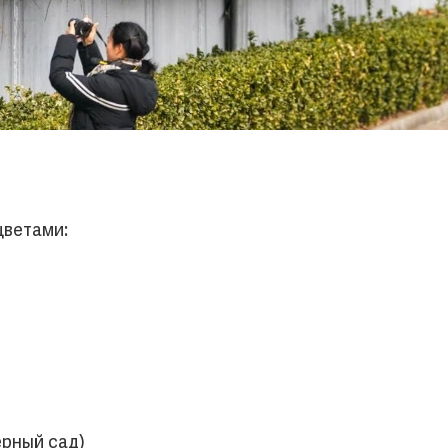
цветами:
рный сад)