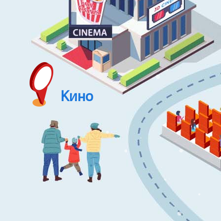
●
●
●
●
Кино
●
●
●