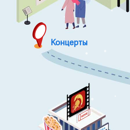
●
●
●
Концерты
●
●
●
●