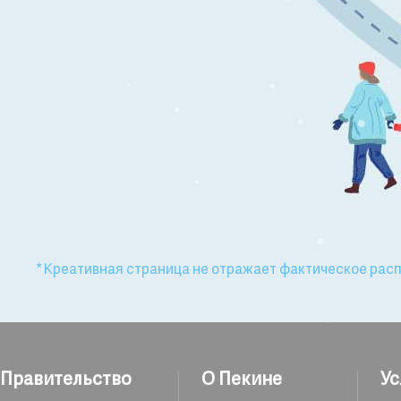
●
●
●
●
●
●
●
●
●
●
●
●
●
*Креативная страница не отражает фактическое рас
●
●
●
●
Правительство
О Пекине
Ус