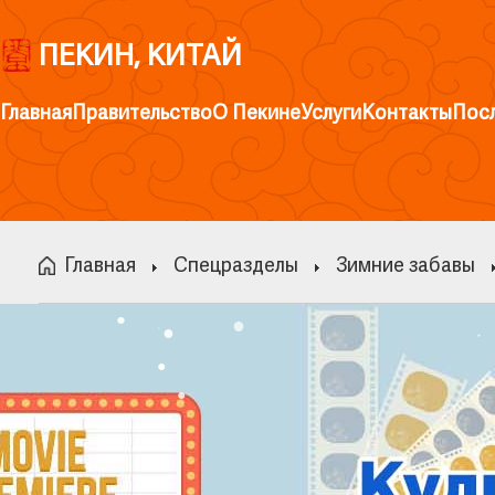
ПЕКИН, КИТАЙ
Главная
Правительство
О Пекине
Услуги
Контакты
Пос
Главная
Спецразделы
Зимние забавы
●
●
●
●
●
●
●