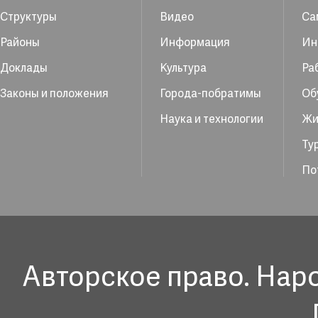
Структуры
Видео
Са
Районы
Информация
Ин
Доклады
Культура
Ра
Законы и положения
Города-побратимы
Об
Наука и технологии
Жи
Ту
По
Авторское право. Нар