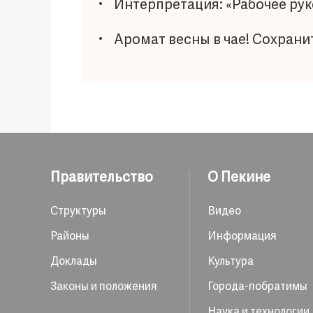
Интерпретация: «Рабочее ру
Аромат весны в чае! Cохранит
Правительство
О Пекине
Структуры
Видео
Районы
Информация
Доклады
Культура
Законы и положения
Города-побратимы
Наука и технологии