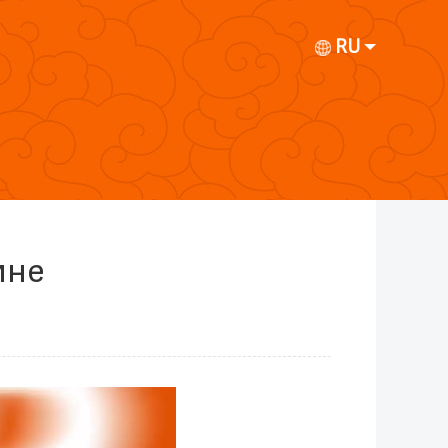
RU
ине