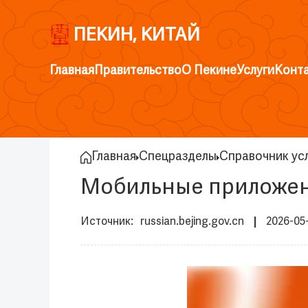
ПЕКИН, КИТАЙ
Главная
Правительство
О Пекине
Услуги
Конт
Главная
Спецразделы
Справочник усл
Мобильные приложен
russian.bejing.gov.cn
2026-05