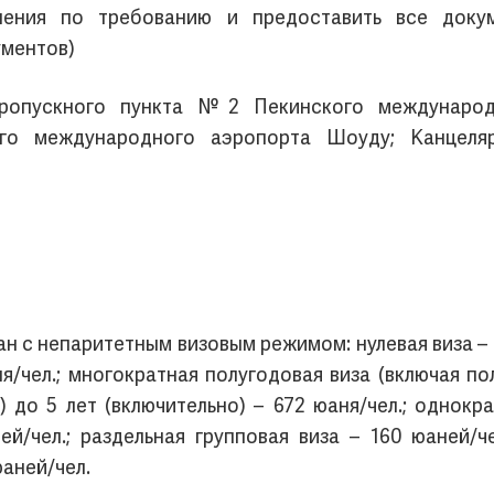
ления по требованию и предоставить все доку
ументов)
пропускного пункта №2 Пекинского международ
о международного аэропорта Шоуду; Канцеляр
ан с непаритетным визовым режимом: нулевая виза – 1
ня/чел.; многократная полугодовая виза (включая по
) до 5 лет (включительно) – 672 юаня/чел.; однокра
ей/чел.; раздельная групповая виза – 160 юаней/ч
аней/чел.