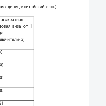
я единица: китайский юань).
огократная
довая виза от 1
да
ключительно)
16
36
60
00
61