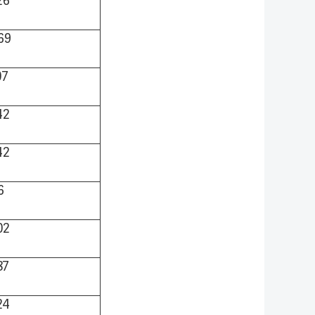
26
69
07
42
42
6
02
87
24