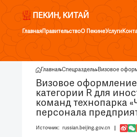
ПЕКИН, КИТАЙ
Главная
Правительство
О Пекине
Услуги
Конт
Главная
Спецразделы
Визовое оформ
Визовое оформление 
категории R для ино
команд технопарка «
персонала предприят
russian.beijing.gov.cn