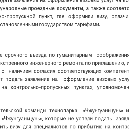
дать заявление на оформление визовых услуг на ко
дународные проездные документы, а также соответ
ьно-пропускной пункт, где оформили визу, оплач
 установленными государством тарифами.
е срочного въезда по гуманитарным соображения
экстренного инженерного ремонта по приглашению, 
м с наличием согласия соответствующих компетен
ут подать заявление на оформление визовых услу
на контрольно-пропускных пунктах, уполномоч
ельской команды технопарка «Чжунгуаньцунь» и
«Чжунгуаньцунь», которые не успели подать заяв
ить визу для специалистов по прибытию на контр