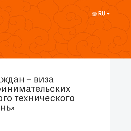
RU
ждан – виза
ринимательских
ого технического
нь»