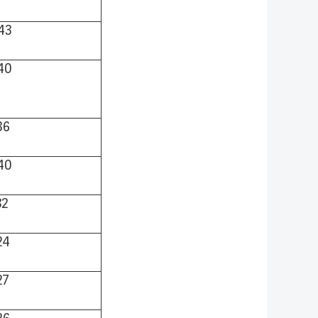
43
40
36
40
82
24
27