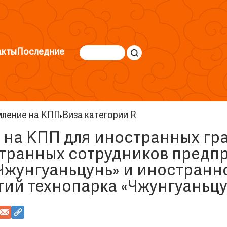
акты
Последние
ление на КПП
Виза категории R
на КПП для иностранных гра
странных сотрудников предп
Чжунгуаньцунь» и иностранн
ий технопарка «Чжунгуаньцу