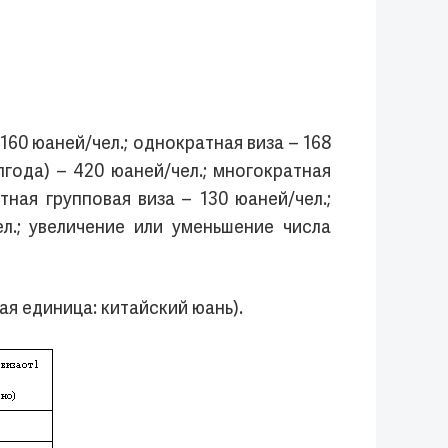
60 юаней/чел.; однократная виза – 168
лгода) – 420 юаней/чел.; многократная
тная групповая виза – 130 юаней/чел.;
ел.; увеличение или уменьшение числа
я единица: китайский юань).