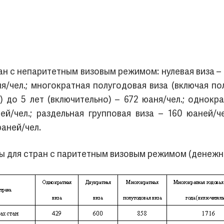
ан с непаритетным визовым режимом: нулевая виза – 1
ня/чел.; многократная полугодовая виза (включая по
) до 5 лет (включительно) – 672 юаня/чел.; однокра
ей/чел.; раздельная групповая виза – 160 юаней/ч
аней/чел.
ы для стран с паритетным визовым режимом (денежна