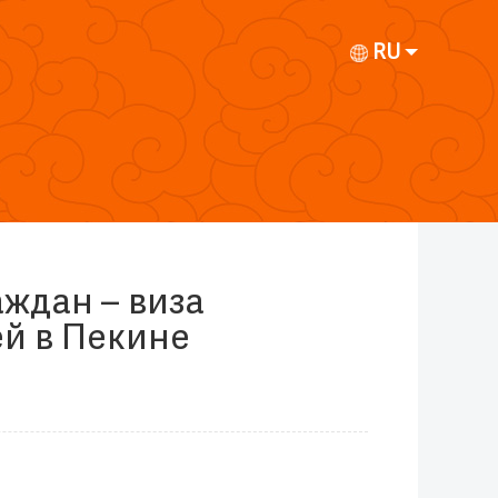
RU
ждан – виза
ей в Пекине