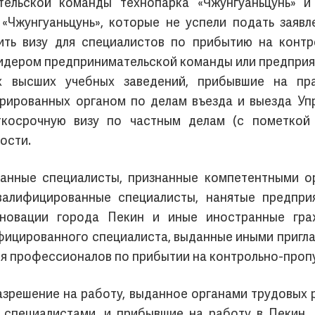
ельской команды технопарка «Чжунгуаньцунь» и
«Чжунгуаньцунь», которые не успели подать заяв
ить визу для специалистов по прибытию на контр
лидером предпринимательской команды или предприя
х высших учебных заведений, прибывшие на пр
стрированных органом по делам въезда и выезда У
косрочную визу по частным делам (с пометкой 
ости.
анные специалисты, признанные компетентными о
валифицированные специалисты, нанятые предпри
нновации города Пекин и иные иностранные гра
ифицированного специалиста, выданные иными пригл
ля профессионалов по прибытии на контрольно-проп
зрешение на работу, выданное органами трудовых 
специалистами, и прибывшие на работу в Пекин, 