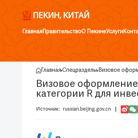
ПЕКИН, КИТАЙ
Главная
Правительство
О Пекине
Услуги
Конт
Главная
Спецразделы
Визовое оформ
Визовое оформление 
категории R для инв
russian.beijing.gov.cn