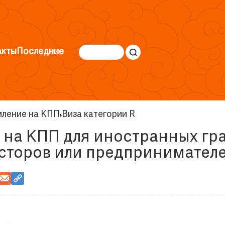
акты
Последние
ление на КПП
Виза категории R
на КПП для иностранных гра
есторов или предпринимател