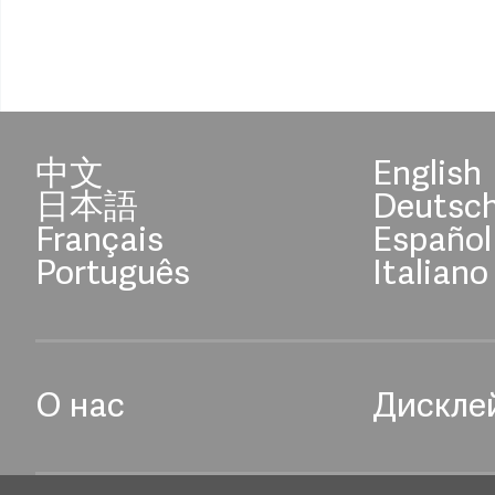
中文
English
日本語
Deutsc
Français
Español
Português
Italiano
О нас
Дискле