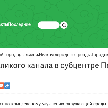
акты
Последние
ый город для жизни
Низкоуглеродные тренды
Городс
ликого канала в субцентре П
кт по комплексному улучшению окружающей среды г