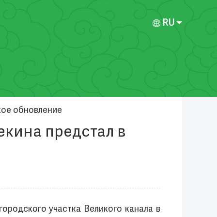
RU
кое обновление
екина предстал в
ородского участка Великого канала в