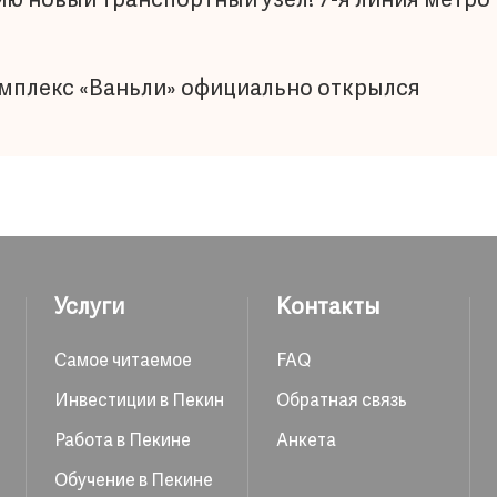
ию новый транспортный узел! 7-я линия метро 
мплекс «Ваньли» официально открылся
Услуги
Контакты
Самое читаемое
FAQ
Инвестиции в Пекин
Обратная связь
Работа в Пекине
Анкета
Обучение в Пекине