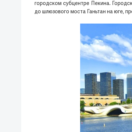
городском субцентре Пекина. Городск
до шлюзового моста Ганьтан на юге, п