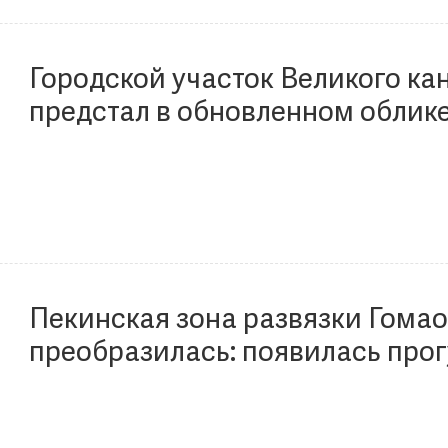
Городской участок Великого ка
предстал в обновленном облик
Пекинская зона развязки Гома
преобразилась: появилась про
1,1 км