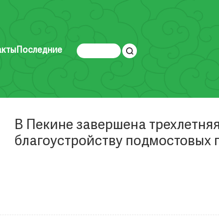
акты
Последние
В Пекине завершена трехлетня
благоустройству подмостовых 
значительные результаты