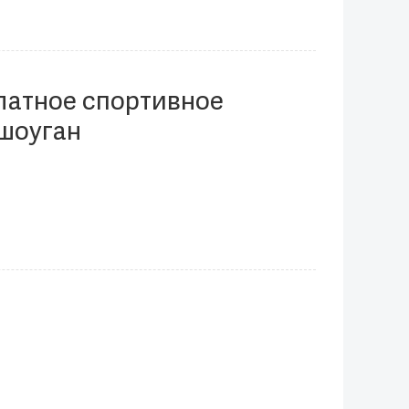
латное спортивное
шоуган