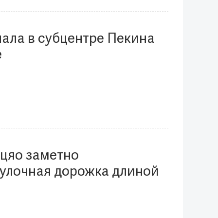
нала в субцентре Пекина
е
оцяо заметно
гулочная дорожка длиной