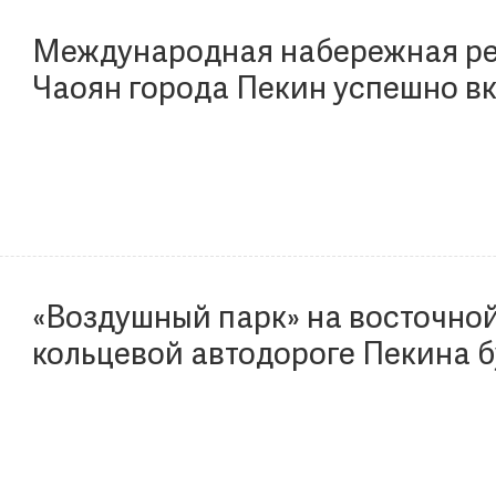
Международная набережная ре
Чаоян города Пекин успешно в
Международную базу выдающих
по модернизации городов
«Воздушный парк» на восточной
кольцевой автодороге Пекина 
принимать гостей 1 мая