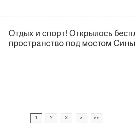
Отдых и спорт! Открылось бесп
пространство под мостом Синь
1
2
3
>
>>