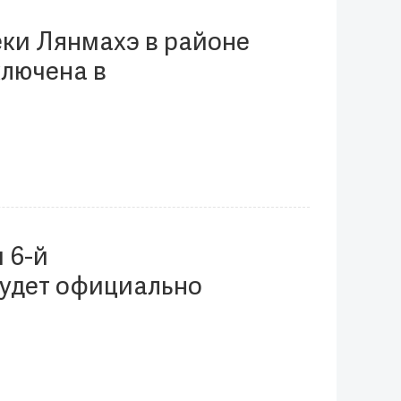
ки Лянмахэ в районе
ключена в
ся практических кейсов
 6-й
будет официально