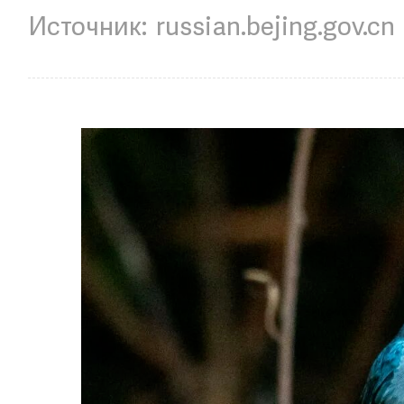
russian.bejing.gov.cn